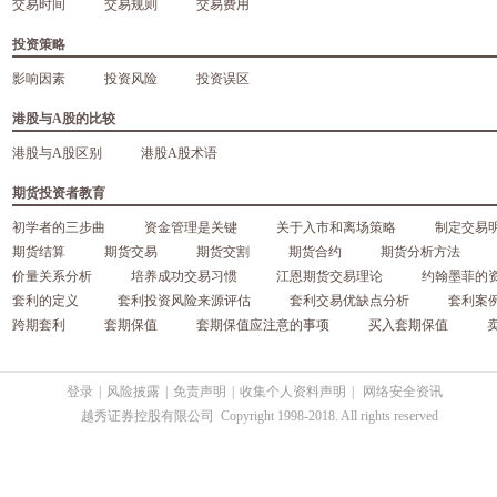
交易时间
交易规则
交易费用
投资策略
影响因素
投资风险
投资误区
港股与A股的比较
港股与A股区别
港股A股术语
期货投资者教育
初学者的三步曲
资金管理是关键
关于入市和离场策略
制定交易
期货结算
期货交易
期货交割
期货合约
期货分析方法
价量关系分析
培养成功交易习惯
江恩期货交易理论
约翰墨菲的
套利的定义
套利投资风险来源评估
套利交易优缺点分析
套利案
跨期套利
套期保值
套期保值应注意的事项
买入套期保值
登录
|
风险披露
|
免责声明
|
收集个人资料声明
|
网络安全资讯
越秀证券控股有限公司 Copyright 1998-2018. All rights reserved