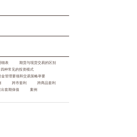
明细表
期货与现货交易的区别
四种常见的投资模式
资金管理要领和交易策略举要
例
跨市套利
跨商品套利
卖出套期保值
案例